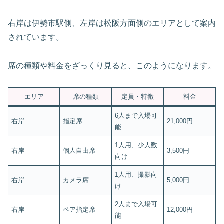
右岸は伊勢市駅側、左岸は松阪方面側のエリアとして案内
されています。
席の種類や料金をざっくり見ると、このようになります。
エリア
席の種類
定員・特徴
料金
6人まで入場可
右岸
指定席
21,000円
能
1人用、少人数
右岸
個人自由席
3,500円
向け
1人用、撮影向
右岸
カメラ席
5,000円
け
2人まで入場可
右岸
ペア指定席
12,000円
能