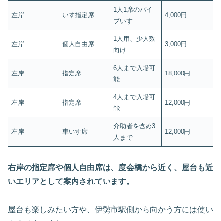
1人1席のパイ
左岸
いす指定席
4,000円
プいす
1人用、少人数
左岸
個人自由席
3,000円
向け
6人まで入場可
左岸
指定席
18,000円
能
4人まで入場可
左岸
指定席
12,000円
能
介助者を含め3
左岸
車いす席
12,000円
人まで
右岸の指定席や個人自由席は、度会橋から近く、屋台も近
いエリアとして案内されています。
屋台も楽しみたい方や、伊勢市駅側から向かう方には使い