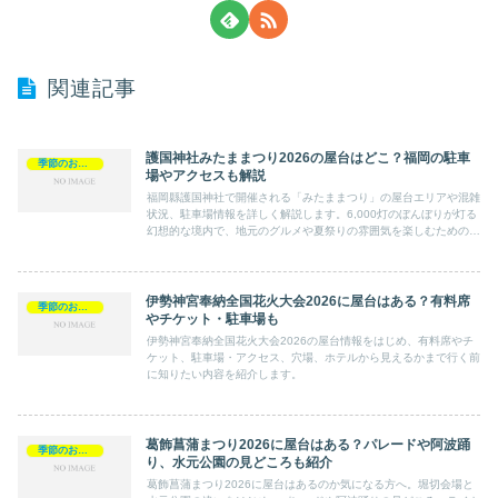
関連記事
護国神社みたままつり2026の屋台はどこ？福岡の駐車
季節のおでかけ
場やアクセスも解説
福岡縣護国神社で開催される「みたままつり」の屋台エリアや混雑
状況、駐車場情報を詳しく解説します。6,000灯のぼんぼりが灯る
幻想的な境内で、地元のグルメや夏祭りの雰囲気を楽しむためのポ
イントをまとめました。アクセス方法を事前に確認して、福岡の夏
を存分に満喫しましょう。
伊勢神宮奉納全国花火大会2026に屋台はある？有料席
季節のおでかけ
やチケット・駐車場も
伊勢神宮奉納全国花火大会2026の屋台情報をはじめ、有料席やチ
ケット、駐車場・アクセス、穴場、ホテルから見えるかまで行く前
に知りたい内容を紹介します。
葛飾菖蒲まつり2026に屋台はある？パレードや阿波踊
季節のおでかけ
り、水元公園の見どころも紹介
葛飾菖蒲まつり2026に屋台はあるのか気になる方へ。堀切会場と